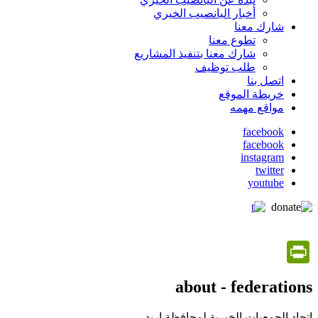
أخبار اليانصيب الخيري
شارك معنا
تطوع معنا
شارك معنا بتنفيذ المشاريع
طلب توظيف
اتصل بنا
خريطة الموقع
مواقع مهمه
facebook
facebook
social
instagram
media
twitter
youtube
PrintFriendly
about - federations
اتحاد الجمعيات الخيرية لمحافظة اربد