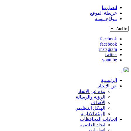
اتصل بنا
خريطة الموقع
القائمة
مواقع مهمه
العلوية
Select
(header
your
top)
facebook
language
facebook
social
instagram
media
twitter
youtube
الرئيسية
Main
عن الإتحاد
نبذه عن الاتحاد
navigation
الرؤية والرسالة
الأهداف
الهيكل التنظيمي
الهيئة الادارية
اتحادات المحافظات
اتحاد العاصمة
اتحاد اربد