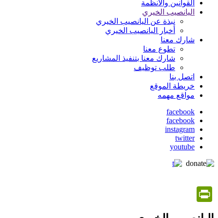
القوانين والأنظمة
اليانصيب الخيري
نبذة عن اليانصيب الخيري
أخبار اليانصيب الخيري
شارك معنا
تطوع معنا
شارك معنا بتنفيذ المشاريع
طلب توظيف
اتصل بنا
خريطة الموقع
مواقع مهمه
facebook
facebook
social
instagram
media
twitter
youtube
PrintFriendly