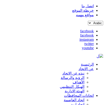
اتصل بنا
خريطة الموقع
القائمة
مواقع مهمه
العلوية
Select
(header
your
top)
facebook
language
facebook
social
instagram
media
twitter
youtube
الرئيسية
Main
عن الإتحاد
نبذه عن الاتحاد
navigation
الرؤية والرسالة
الأهداف
الهيكل التنظيمي
الهيئة الادارية
اتحادات المحافظات
اتحاد العاصمة
اتحاد اربد