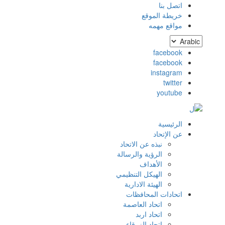
اتصل بنا
القائمة
خريطة الموقع
مواقع مهمه
العلوية
Select
(header
your
facebook
social
language
facebook
top)
instagram
media
twitter
youtube
الرئيسية
Main
عن الإتحاد
نبذه عن الاتحاد
navigation
الرؤية والرسالة
الأهداف
الهيكل التنظيمي
الهيئة الادارية
اتحادات المحافظات
اتحاد العاصمة
اتحاد اربد
اتحاد الزرقاء